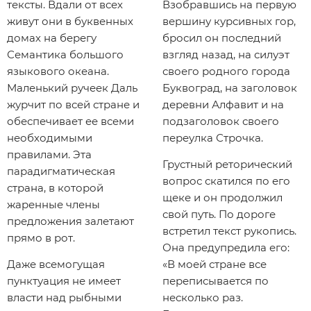
тексты. Вдали от всех
Взобравшись на первую
живут они в буквенных
вершину курсивных гор,
домах на берегу
бросил он последний
Семантика большого
взгляд назад, на силуэт
языкового океана.
своего родного города
Маленький ручеек Даль
Буквоград, на заголовок
журчит по всей стране и
деревни Алфавит и на
обеспечивает ее всеми
подзаголовок своего
необходимыми
переулка Строчка.
правилами. Эта
Грустный реторический
парадигматическая
вопрос скатился по его
страна, в которой
щеке и он продолжил
жаренные члены
свой путь. По дороге
предложения залетают
встретил текст рукопись.
прямо в рот.
Она предупредила его:
Даже всемогущая
«В моей стране все
пунктуация не имеет
переписывается по
власти над рыбными
несколько раз.