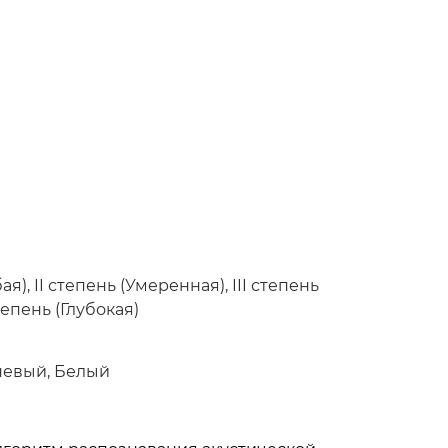
ая), II степень (Умеренная), III степень
тепень (Глубокая)
невый, Белый