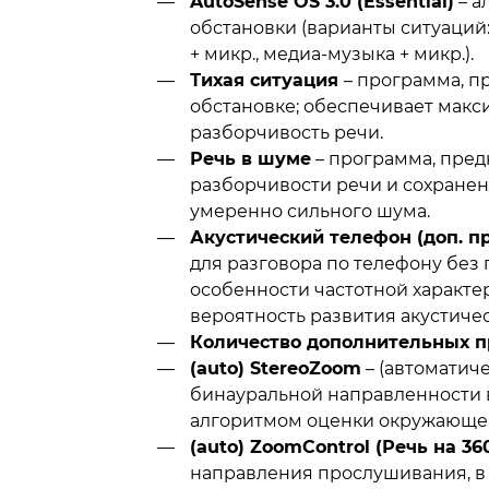
AutoSense OS 3.0 (Essential)
– а
обстановки (варианты ситуаций:
+ микр., медиа-музыка + микр.).
Тихая ситуация
– программа, п
обстановке; обеспечивает мак
разборчивость речи.
Речь в шуме
– программа, пре
разборчивости речи и сохранен
умеренно сильного шума.
Акустический телефон (доп. п
для разговора по телефону без 
особенности частотной характе
вероятность развития акустичес
Количество дополнительных 
(auto) StereoZoom
– (автоматич
бинауральной направленности 
алгоритмом оценки окружающей
(auto) ZoomControl (Речь на 36
направления прослушивания, в