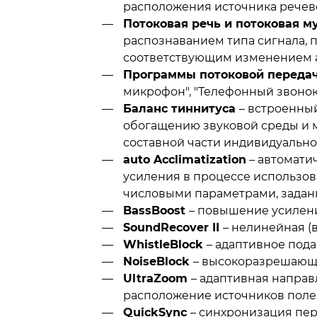
расположения источника речево
Потоковая речь и потоковая м
распознаванием типа сигнала, 
соответствующим изменением а
Программы потоковой передач
микрофон", "Телефонный звонок 
Баланс тиннитуса
– встроенны
обогащению звуковой среды и м
составной части индивидуально
auto Acclimatization
– автомати
усиления в процессе использов
числовыми параметрами, задан
BassBoost
– повышение усилени
SoundRecover II
– нелинейная (в
WhistleBlock
– адаптивное пода
NoiseBlock
– высокоразрешающ
UltraZoom
– адаптивная напра
расположение источников полез
QuickSync
– синхронизация пе