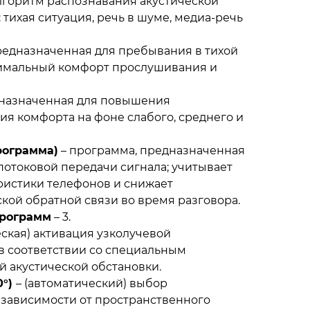
лгоритм распознавания акустической
 тихая ситуация, речь в шуме, медиа-речь
редназначенная для пребывания в тихой
симальный комфорт прослушивания и
дназначенная для повышения
ия комфорта на фоне слабого, среднего и
рограмма)
– программа, предназначенная
потоковой передачи сигнала; учитывает
ристики телефонов и снижает
кой обратной связи во время разговора.
программ
– 3.
еская) активация узколучевой
в соответствии со специальным
 акустической обстановки.
0°)
– (автоматический) выбор
 зависимости от пространственного