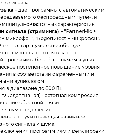
го сигнала.
узыка
– две программы с автоматическим
передаваемого беспроводным путем, и
мплитудно-частотных характеристик.
и сигнала (стриминга)
– "PartnerMic +
+ микрофон", "RogerDirect + микрофон".
й генератор шумов способствует
ожет использоваться в качестве
й программы борьбы с шумом в ушах.
ческое постепенное повышение уровня
ания в соответствии с временными и
ными аудиологом.
я в диапазоне до 800 Гц.
 т.ч. адаптивная) частотная компрессия.
вление обратной связи.
ее шумоподавление.
вленность, учитывающая взаимное
ного сигнала и шума.
реключения программ и/или регулировки