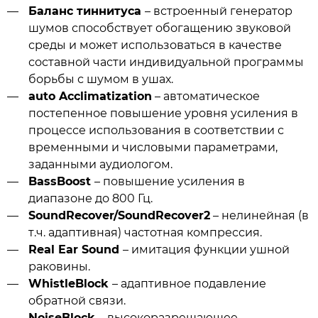
Баланс тиннитуса
– встроенный генератор
шумов способствует обогащению звуковой
среды и может использоваться в качестве
составной части индивидуальной программы
борьбы с шумом в ушах.
auto Acclimatization
– автоматическое
постепенное повышение уровня усиления в
процессе использования в соответствии с
временными и числовыми параметрами,
заданными аудиологом.
BassBoost
– повышение усиления в
диапазоне до 800 Гц.
SoundRecover/
SoundRecover2
– нелинейная (в
т.ч. адаптивная) частотная компрессия.
Real Ear Sound
– имитация функции ушной
раковины.
WhistleBlock
– адаптивное подавление
обратной связи.
NoiseBlock
– высокоразрешающее